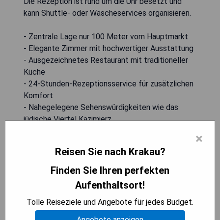
Die Rezeption ist rund um die Uhr besetzt und
kann Shuttle- oder Wäscheservices organisieren.
- Zentrale Lage nur 100 Meter vom Hauptmarkt
- Elegante Zimmer mit hochwertiger Ausstattung
- Ausgezeichnetes Restaurant mit traditioneller
Küche
- 24-Stunden-Rezeptionsservice für zusätzlichen
Komfort
- Nahegelegene Sehenswürdigkeiten wie das
jüdische Viertel Kazimierz
×
VERFÜGBARKEIT PRÜFEN
Reisen Sie nach Krakau?
Finden Sie Ihren perfekten
Aufenthaltsort!
Bachleda Luxury Hotel Krakow
Tolle Reiseziele und Angebote für jedes Budget.
MGallery Hotel Collection
Angebote anzeigen