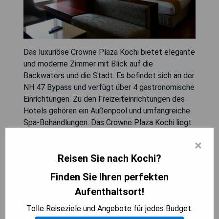
Das luxuriöse Crowne Plaza Kochi bietet elegante
und moderne Zimmer mit Blick auf die
Backwaters und die Stadt. Es befindet sich an der
NH 47 Bypass und verfügt über 4 gastronomische
Einrichtungen. Zu den Freizeiteinrichtungen des
Hotels gehören ein Außenpool und umfangreiche
Spa-Behandlungen. Das Crowne Plaza Kochi liegt
2,5 km von Marine Drive und 7 km vom Ernakulam
×
Railway Junction entfernt. Fort Kochin ist 12 km
Reisen Sie nach Kochi?
und Bolghatty Island 15 km entfernt, während der
internationale Flughafen Cochin 23 km entfernt
Finden Sie Ihren perfekten
ist. Das Hotel liegt 7 km vom Kakkanad Info Park
Aufenthaltsort!
und 1,5 km vom Lake Shore Hospital entfernt. Die
Vyttila Mobility Hub Bus Station befindet sich in
Tolle Reiseziele und Angebote für jedes Budget.
einer Entfernung von 5 km. Alle Zimmer sind mit