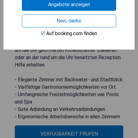
Angebote anzeigen
einem ergonomischen Arbeitsplatz,
Flachbildsatellitenfernseher, iPod-Dock und
Minibar ausgestattet. Zudem stehen
Nein, danke
Tee-/Kaffeekocher sowie ein Safe zur Verfügung.
Auf booking.com finden
Das Badezimmer umfasst eine Badewanne,
Dusche und Bademäntel. Gäste können im rund
um die Uhr geöffneten Fitnesscenter trainieren
oder an der rund um die Uhr besetzten Rezeption
Hilfe erhalten.
- Elegante Zimmer mit Backwater- und Stadtblick
- Vielfältige Gastronomiemöglichkeiten vor Ort
- Umfangreiche Freizeitmöglichkeiten wie Pools
und Spa
- Gute Anbindung an Verkehrsanbindungen
- Ergonomische Arbeitsbereiche in allen Zimmern
VERFÜGBARKEIT PRÜFEN