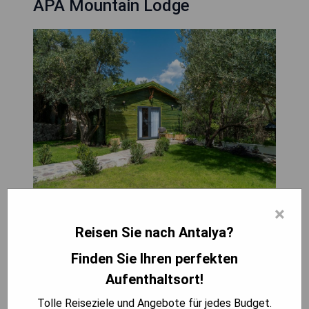
APA Mountain Lodge
×
Das APA Mountain Lodge, eröffnet im Oktober
2021, befindet sich in Antalya, 27 km von 5M
Reisen Sie nach Antalya?
Migros entfernt. Es bietet Unterkünfte mit einem
Finden Sie Ihren perfekten
Außenpool, kostenfreien Privatparkplätzen, einem
Garten und einer gemeinsamen Lounge. Die
Aufenthaltsort!
Unterkunft verfügt über eine Bar und ein
Tolle Reiseziele und Angebote für jedes Budget.