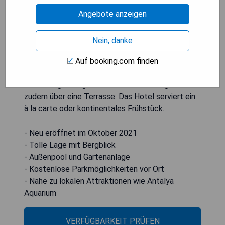
Restaurant sowie einen beeindruckenden Blick
auf die Berge. Zu den Annehmlichkeiten gehören
Angebote anzeigen
Zimmerdienst, eine Touristeninformation und der
Währungsumtausch. Jedes Zimmer ist mit einem
Nein, danke
Schreibtisch ausgestattet und bietet ein eigenes
Bad mit Dusche und kostenlosen
Auf booking.com finden
Pflegeprodukten sowie einen Flachbild-TV und
Klimaanlage; ausgewählte Zimmer verfügen
zudem über eine Terrasse. Das Hotel serviert ein
à la carte oder kontinentales Frühstück.
- Neu eröffnet im Oktober 2021
- Tolle Lage mit Bergblick
- Außenpool und Gartenanlage
- Kostenlose Parkmöglichkeiten vor Ort
- Nähe zu lokalen Attraktionen wie Antalya
Aquarium
VERFÜGBARKEIT PRÜFEN