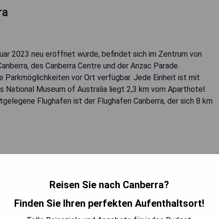
ra
ruar 2023 neu eröffnet wurde, befindet sich im Zentrum von
Canberra, des Canberra Centre und der Anzac Parade.
 Parkmöglichkeiten vor Ort verfügbar. Jede Einheit ist mit
 National Museum of Australia liegt 2,3 km vom Aparthotel
tgelegene Flughafen ist der Flughafen Canberra, der sich 8 km
Reisen Sie nach Canberra?
Finden Sie Ihren perfekten Aufenthaltsort!
BARKEIT PRÜFEN