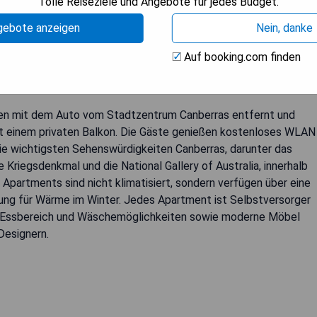
Tolle Reiseziele und Angebote für jedes Budget.
gebote anzeigen
Nein, danke
lo
Auf booking.com finden
uten mit dem Auto vom Stadtzentrum Canberras entfernt und
it einem privaten Balkon. Die Gäste genießen kostenloses WLAN
die wichtigsten Sehenswürdigkeiten Canberras, darunter das
 Kriegsdenkmal und die National Gallery of Australia, innerhalb
Apartments sind nicht klimatisiert, sondern verfügen über eine
ng für Wärme im Winter. Jedes Apartment ist Selbstversorger
en Essbereich und Wäschemöglichkeiten sowie moderne Möbel
Designern.