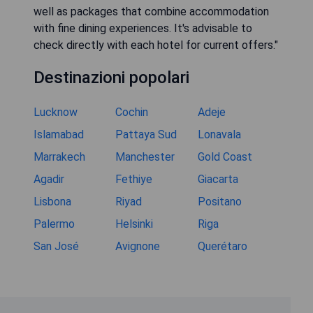
well as packages that combine accommodation
with fine dining experiences. It's advisable to
check directly with each hotel for current offers."
Destinazioni popolari
Lucknow
Cochin
Adeje
Islamabad
Pattaya Sud
Lonavala
Marrakech
Manchester
Gold Coast
Agadir
Fethiye
Giacarta
Lisbona
Riyad
Positano
Palermo
Helsinki
Riga
San José
Avignone
Querétaro