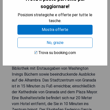
Das Hotel Áurea Washington Irving der Eurostars
soggiornare!
Hotel Company liegt nur 400 Meter von der
Posizioni strategiche e offerte per tutte le
Alhambra entfernt und bietet einen Außenpool
tasche.
sowie eine Sonnenterrasse. Kostenloses WLAN
steht im gesamten Haus zur Verfügung. In einer
Mostra offerte
10-minütigen Gehminute erreichen Sie zahlreiche
Geschäfte und Restaurants. Die einzigartige
No, grazie
Ausstattung des Hotels ist vom Autor
Washington Irving inspiriert, und jedes luxuriöse
Trova su booking.com
Zimmer verfügt über Klimaanlage, Heizung und ein
eigenes Bad. Das Hotel bietet zudem eine
Bibliothek mit Erstausgaben von Washington
Irvings Büchern sowie beeindruckende Ausblicke
auf die Alhambra. Das Stadtzentrum von Granada
ist in 15 Minuten zu Fuß erreichbar, einschließlich
der Kathedrale von Granada und dem Plaza Mayor.
Eine Bushaltestelle befindet sich nur 20 Meter
vom Hotel entfernt, die Sie in 10 Minuten ins
Zentrum bringt. Der Flughafen Federico García