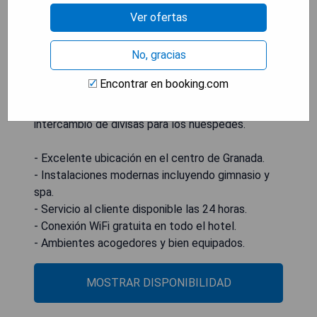
hotel Royal Hideaway, ofrece habitaciones con
Ver ofertas
aire acondicionado, un gimnasio, WiFi gratuito y
una terraza. Ubicado idealmente en el distrito del
No, gracias
centro de la ciudad de Granada, este hotel
también cuenta con un bar, así como un hammam
Encontrar en booking.com
y un centro de spa. La acomodación incluye
servicio a la habitación, recepción 24 horas e
intercambio de divisas para los huéspedes.
- Excelente ubicación en el centro de Granada.
- Instalaciones modernas incluyendo gimnasio y
spa.
- Servicio al cliente disponible las 24 horas.
- Conexión WiFi gratuita en todo el hotel.
- Ambientes acogedores y bien equipados.
MOSTRAR DISPONIBILIDAD