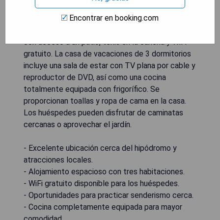
km del zoológico de Chester y a 32 km del Albert
Encontrar en booking.com
Dock, el hotel 30 Overleigh Road ofrece
alojamiento en Chester. Esta propiedad cuenta
con acceso a un patio, tenis en la cancha y WiFi
gratuito. La casa de vacaciones de 3 dormitorios
incluye una sala de estar con TV plana por cable y
reproductor de DVD, así como una cocina
totalmente equipada con frigorífico. Se
proporcionan toallas y ropa de cama en la casa.
Los huéspedes pueden disfrutar de caminatas
cercanas o aprovechar el jardín.
- Excelente ubicación cerca del hipódromo y
atracciones locales.
- Alojamiento espacioso con tres habitaciones.
- WiFi gratuito disponible para los huéspedes.
- Oportunidades para practicar senderismo cerca.
- Cocina completamente equipada para mayor
comodidad.