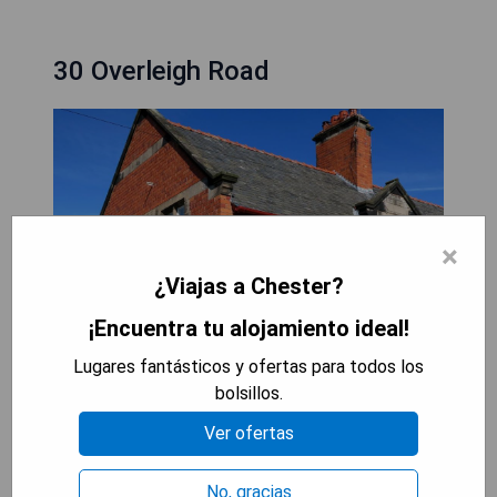
30 Overleigh Road
×
¿Viajas a Chester?
¡Encuentra tu alojamiento ideal!
Lugares fantásticos y ofertas para todos los
bolsillos.
Ver ofertas
Situado a 1.4 km del hipódromo de Chester, a 6.1
No, gracias