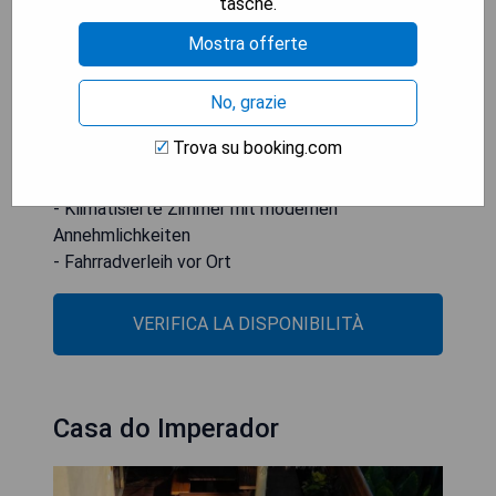
tasche.
der Umgebung werden Sightseeing-Touren
Mostra offerte
angeboten und Fahrräder können gemietet
werden.
No, grazie
- Kostenfreier Shuttle-Service verfügbar
Trova su booking.com
- Gemeinsame Küche für Selbstversorger
- Nähe zu beliebten Stränden
- Klimatisierte Zimmer mit modernen
Annehmlichkeiten
- Fahrradverleih vor Ort
VERIFICA LA DISPONIBILITÀ
Casa do Imperador