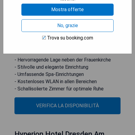
berühmten Frauenkirche in Dresden. Es bietet
stilvolle Spa-Einrichtungen und kostenloses
Mostra offerte
WLAN in allen Bereichen. Die schallisolierten
Zimmer des Hotels sind im 19. Jahrhundert-Stil
No, grazie
dekoriert und verfügen über einen Flachbild-TV,
Trova su booking.com
einen CD/DVD-Player sowie ein Badezimmer mit
italienischem Marmor.
- Hervorragende Lage neben der Frauenkirche
- Stilvolle und elegante Einrichtung
- Umfassende Spa-Einrichtungen
- Kostenloses WLAN in allen Bereichen
- Schallisolierte Zimmer für optimale Ruhe
VERIFICA LA DISPONIBILITÀ
Hyperion Hotel Dresden Am