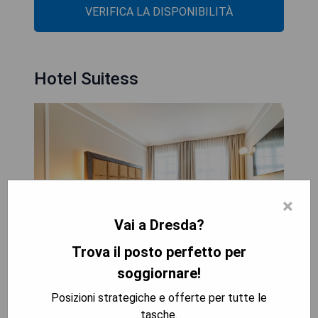
VERIFICA LA DISPONIBILITÀ
Hotel Suitess
×
Vai a Dresda?
Trova il posto perfetto per
soggiornare!
Das 5-Sterne-Superior-Hotel Suitess mit seiner
Posizioni strategiche e offerte per tutte le
originalen Barockfassade befindet sich neben der
tasche.