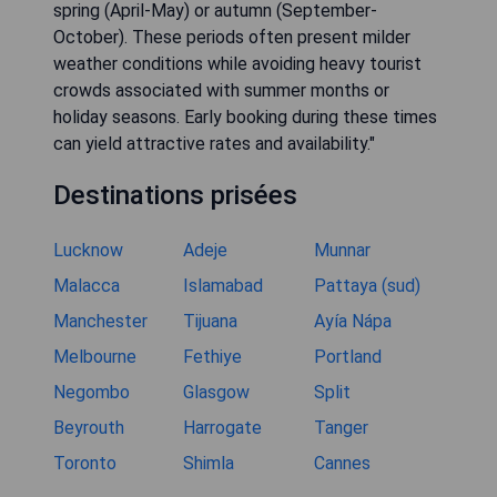
spring (April-May) or autumn (September-
October). These periods often present milder
weather conditions while avoiding heavy tourist
crowds associated with summer months or
holiday seasons. Early booking during these times
can yield attractive rates and availability."
Destinations prisées
Lucknow
Adeje
Munnar
Malacca
Islamabad
Pattaya (sud)
Manchester
Tijuana
Ayía Nápa
Melbourne
Fethiye
Portland
Negombo
Glasgow
Split
Beyrouth
Harrogate
Tanger
Toronto
Shimla
Cannes