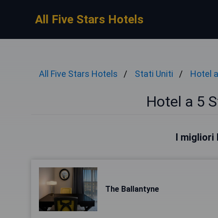
All Five Stars Hotels
All Five Stars Hotels
Stati Uniti
Hotel a
Hotel a 5 S
I migliori
The Ballantyne