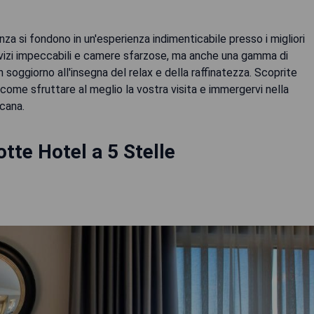
nza si fondono in un'esperienza indimenticabile presso i migliori
rvizi impeccabili e camere sfarzose, ma anche una gamma di
soggiorno all'insegna del relax e della raffinatezza. Scoprite
come sfruttare al meglio la vostra visita e immergervi nella
icana.
otte Hotel a 5 Stelle