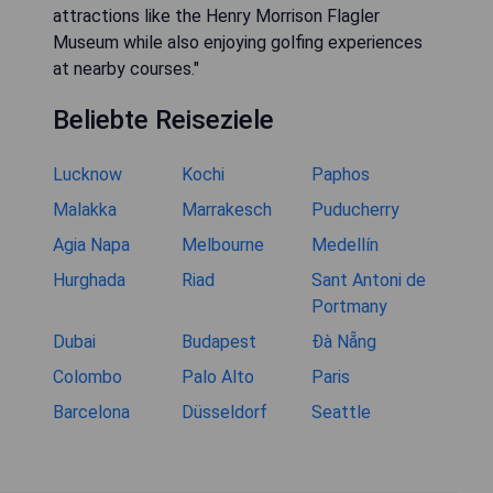
attractions like the Henry Morrison Flagler
Museum while also enjoying golfing experiences
at nearby courses."
Beliebte Reiseziele
Lucknow
Kochi
Paphos
Malakka
Marrakesch
Puducherry
Agia Napa
Melbourne
Medellín
Hurghada
Riad
Sant Antoni de
Portmany
Dubai
Budapest
Đà Nẵng
Colombo
Palo Alto
Paris
Barcelona
Düsseldorf
Seattle