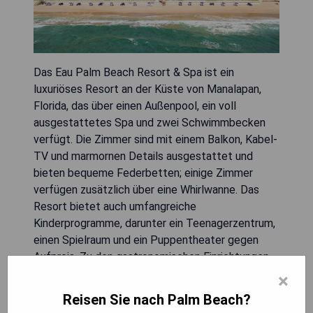
Das Eau Palm Beach Resort & Spa ist ein
luxuriöses Resort an der Küste von Manalapan,
Florida, das über einen Außenpool, ein voll
ausgestattetes Spa und zwei Schwimmbecken
verfügt. Die Zimmer sind mit einem Balkon, Kabel-
TV und marmornen Details ausgestattet und
bieten bequeme Federbetten; einige Zimmer
verfügen zusätzlich über eine Whirlwanne. Das
Resort bietet auch umfangreiche
Kinderprogramme, darunter ein Teenagerzentrum,
einen Spielraum und ein Puppentheater gegen
Aufpreis. Zu den gastronomischen Einrichtungen
gehören das Restaurant Temple Orange mit
×
mediterraner Küche sowie das Fine-Dining-
Reisen Sie nach Palm Beach?
Restaurant Angle. In der Nähe befinden sich