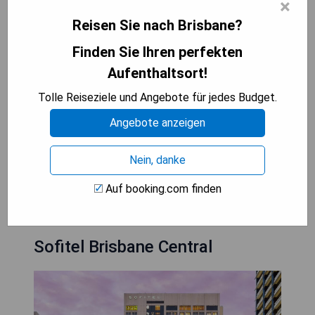
×
Kreditkarten werden an dieser Unterkunft
akzeptiert und das Brisbane Private Hospital ist
Reisen Sie nach Brisbane?
15 Gehminuten entfernt.
Finden Sie Ihren perfekten
Aufenthaltsort!
- Zentrale Lage im CBD von Brisbane
- Beheiztes Hallenbad und Wellnessbereiche
Tolle Reiseziele und Angebote für jedes Budget.
- Kostenfreies, unbegrenztes WLAN
Angebote anzeigen
- Voll ausgestattete Küchen in den Suiten
- Akzeptanz von Union Pay Kreditkarten
Nein, danke
VERFÜGBARKEIT PRÜFEN
Auf booking.com finden
Sofitel Brisbane Central