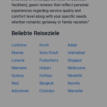
facilities), guest reviews that reflect personal
experiences regarding service quality and
comfort level along with your specific needs
whether romantic getaway or family vacation."
Beliebte Reiseziele
Lucknow
Kochi
Adeje
Munnar
Ibiza-Stadt
Islamabad
Lonavla
Puducherry
Singapur
Marmaris
Hobart
Melbourne
Sydney
Fethiye
Medellín
Riad
Bangkok
Ravello
Adschman
Colombo
Marseille