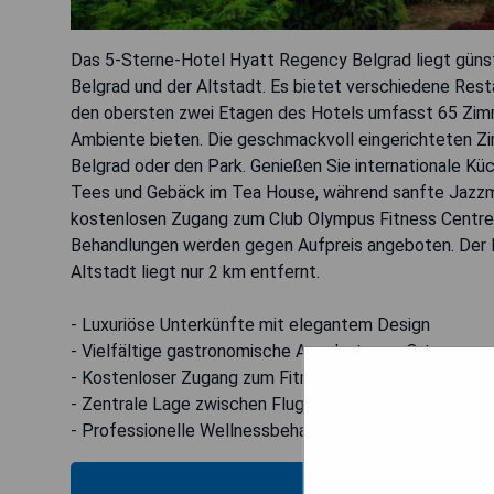
Das 5-Sterne-Hotel Hyatt Regency Belgrad liegt güns
Belgrad und der Altstadt. Es bietet verschiedene Rest
den obersten zwei Etagen des Hotels umfasst 65 Zimme
Ambiente bieten. Die geschmackvoll eingerichteten Zi
Belgrad oder den Park. Genießen Sie internationale Kü
Tees und Gebäck im Tea House, während sanfte Jazzmu
kostenlosen Zugang zum Club Olympus Fitness Centre
Behandlungen werden gegen Aufpreis angeboten. Der Flu
Altstadt liegt nur 2 km entfernt.
- Luxuriöse Unterkünfte mit elegantem Design
- Vielfältige gastronomische Angebote vor Ort
- Kostenloser Zugang zum Fitnesszentrum & Spa
- Zentrale Lage zwischen Flughafen und Altstadt
- Professionelle Wellnessbehandlungen verfügbar
VERFÜG