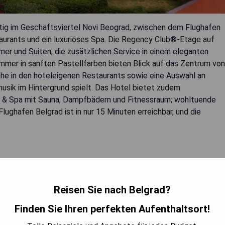
tig im Geschäftsviertel Novi Beograd, zwischen dem Flughafen
aurants und ein luxuriöses Spa. Die Regency Club®-Etage auf
r und Suiten, die zusätzlichen Service in einem eleganten
mmer in sanften Pastellfarben bieten Blick auf das Zentrum von
che in den hoteleigenen Restaurants sowie eine Auswahl an
sik im Hintergrund spielt. Das Hotel bietet zudem
 & Spa mit Sauna, Dampfbädern und Fitnessraum; wohltuende
ghafen Belgrad ist in nur 15 Minuten erreichbar, und die
Reisen Sie nach Belgrad?
Finden Sie Ihren perfekten Aufenthaltsort!
BARKEIT PRÜFEN