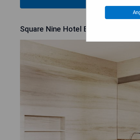
An
Square Nine Hotel Belgrade-The Le