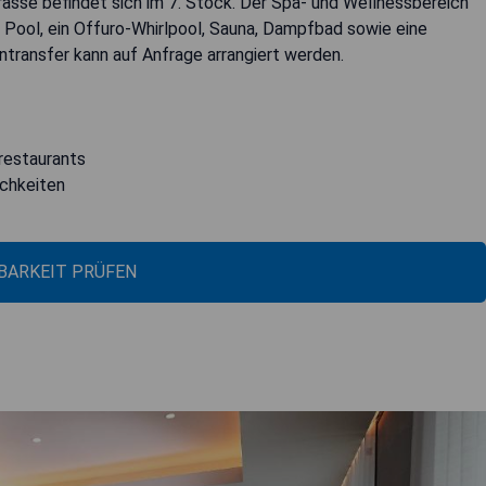
asse befindet sich im 7. Stock. Der Spa- und Wellnessbereich
 Pool, ein Offuro-Whirlpool, Sauna, Dampfbad sowie eine
transfer kann auf Anfrage arrangiert werden.
hrestaurants
chkeiten
BARKEIT PRÜFEN