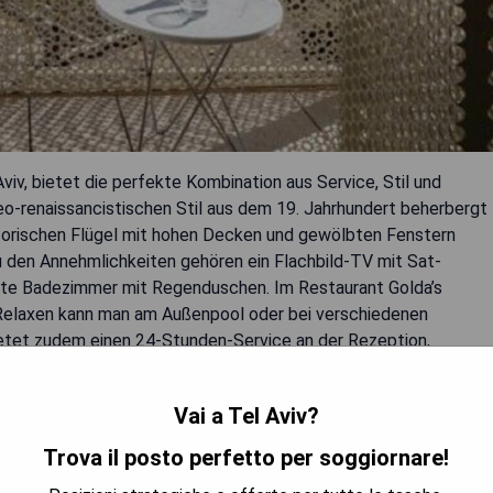
Aviv, bietet die perfekte Kombination aus Service, Stil und
o-renaissancistischen Stil aus dem 19. Jahrhundert beherbergt
storischen Flügel mit hohen Decken und gewölbten Fenstern
 den Annehmlichkeiten gehören ein Flachbild-TV mit Sat-
vate Badezimmer mit Regenduschen. Im Restaurant Golda’s
 Relaxen kann man am Außenpool oder bei verschiedenen
tet zudem einen 24-Stunden-Service an der Rezeption,
mgebung.
Vai a Tel Aviv?
us
t
Trova il posto perfetto per soggiornare!