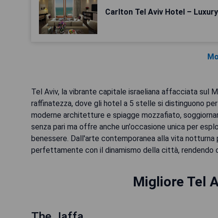
Carlton Tel Aviv Hotel – Luxur
Mo
Tel Aviv, la vibrante capitale israeliana affacciata sul 
raffinatezza, dove gli hotel a 5 stelle si distinguono per
moderne architetture e spiagge mozzafiato, soggiorna
senza pari ma offre anche un'occasione unica per esplo
benessere. Dall'arte contemporanea alla vita notturna pu
perfettamente con il dinamismo della città, rendendo o
Migliore Tel A
The Jaffa