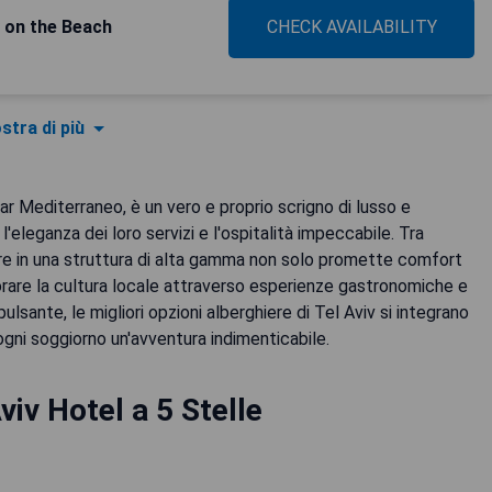
y on the Beach
CHECK AVAILABILITY
stra di più
Mar Mediterraneo, è un vero e proprio scrigno di lusso e
 l'eleganza dei loro servizi e l'ospitalità impeccabile. Tra
re in una struttura di alta gamma non solo promette comfort
rare la cultura locale attraverso esperienze gastronomiche e
lsante, le migliori opzioni alberghiere di Tel Aviv si integrano
gni soggiorno un'avventura indimenticabile.
viv Hotel a 5 Stelle