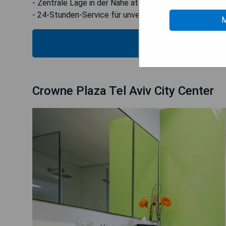
- Zentrale Lage in der Nähe attraktiver Sehenswürdigk
- 24-Stunden-Service für unvergessliche Aufenthalte
M
VERIFICA
Crowne Plaza Tel Aviv City Center