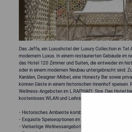
Das Jaffa, ein Luxushotel der Luxury Collection in Tel 
modernem Luxus. In einem restaurierten Gebäude im ne
das Hotel 120 Zimmer und Suiten, die entweder im hi
oder in einem modernen Neubau untergebracht sind. Zu
Kanälen, Designer-Möbel, eine Honesty Bar sowie pri
können Gäste in einem historischen Innenhof speisen.
Wellness-Angeboten im L.RAPHAEL Spa. Das Hotel bie
kostenloses WLAN und Leihräder zur Erkundung der U
- Historisches Ambiente kombiniert mit modernem Lux
- Exquisite Speiseoptionen im hoteleigenen Restauran
- Vielseitige Wellnessangebote im L.RAPHAEL Spa