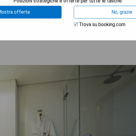
Posizioni strategiche e offerte per tutte le tasche.
eiten
ostra offerte
No, grazie
Trova su booking.com
 LA DISPONIBILITÀ