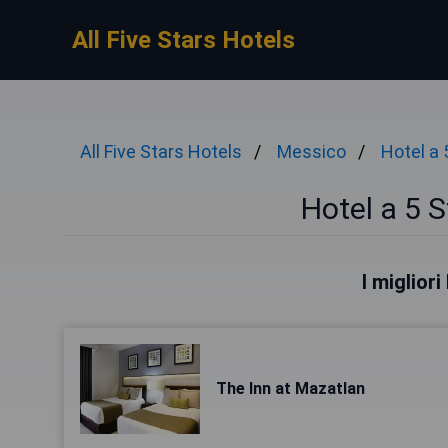
All Five Stars Hotels
All Five Stars Hotels
Messico
Hotel a 
Hotel a 5 S
I miglior
The Inn at Mazatlan