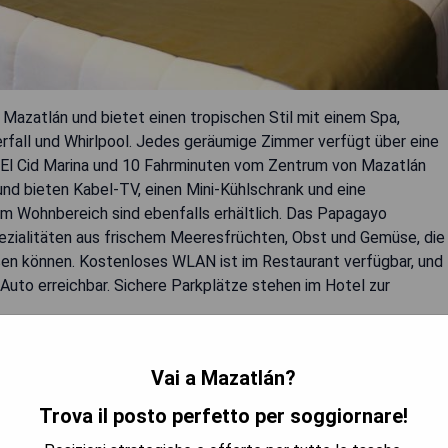
 Mazatlán und bietet einen tropischen Stil mit einem Spa,
fall und Whirlpool. Jedes geräumige Zimmer verfügt über eine
 El Cid Marina und 10 Fahrminuten vom Zentrum von Mazatlán
 und bieten Kabel-TV, einen Mini-Kühlschrank und eine
em Wohnbereich sind ebenfalls erhältlich. Das Papagayo
pezialitäten aus frischem Meeresfrüchten, Obst und Gemüse, die
eßen können. Kostenloses WLAN ist im Restaurant verfügbar, und
Auto erreichbar. Sichere Parkplätze stehen im Hotel zur
Vai a Mazatlán?
Trova il posto perfetto per soggiornare!