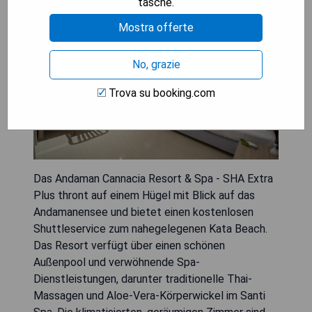
tasche.
Mostra offerte
No, grazie
Trova su booking.com
Das Andaman Cannacia Resort & Spa - SHA Extra
Plus thront auf einem Hügel mit Blick auf das
Andamanensee und bietet einen kostenlosen
Shuttleservice zum nahegelegenen Kata Beach.
Das Resort verfügt über einen schönen
Außenpool und verwöhnende Spa-
Dienstleistungen, darunter traditionelle Thai-
Massagen und Aloe-Vera-Körperwickel im Santi