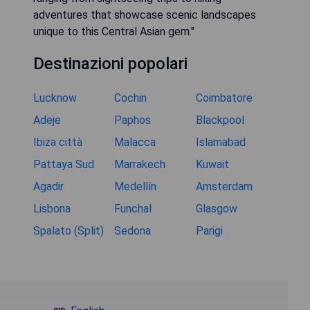
adventures that showcase scenic landscapes
unique to this Central Asian gem."
Destinazioni popolari
Lucknow
Cochin
Coimbatore
Adeje
Paphos
Blackpool
Ibiza città
Malacca
Islamabad
Pattaya Sud
Marrakech
Kuwait
Agadir
Medellín
Amsterdam
Lisbona
Funchal
Glasgow
Spalato (Split)
Sedona
Parigi