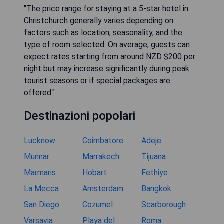
"The price range for staying at a 5-star hotel in
Christchurch generally varies depending on
factors such as location, seasonality, and the
type of room selected. On average, guests can
expect rates starting from around NZD $200 per
night but may increase significantly during peak
tourist seasons or if special packages are
offered."
Destinazioni popolari
Lucknow
Coimbatore
Adeje
Munnar
Marrakech
Tijuana
Marmaris
Hobart
Fethiye
La Mecca
Amsterdam
Bangkok
San Diego
Cozumel
Scarborough
Varsavia
Playa del
Roma