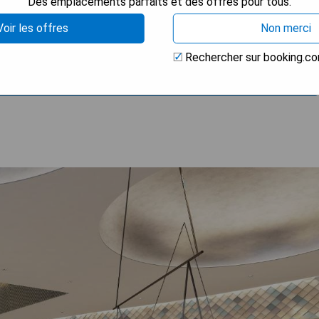
Des emplacements parfaits et des offres pour tous.
Voir les offres
Non merci
s catégories de chambres
Rechercher sur booking.c
 LA DISPONIBILITÉ