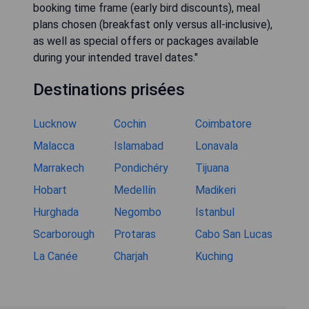
booking time frame (early bird discounts), meal
plans chosen (breakfast only versus all-inclusive),
as well as special offers or packages available
during your intended travel dates."
Destinations prisées
Lucknow
Cochin
Coimbatore
Malacca
Islamabad
Lonavala
Marrakech
Pondichéry
Tijuana
Hobart
Medellín
Madikeri
Hurghada
Negombo
Istanbul
Scarborough
Protaras
Cabo San Lucas
La Canée
Charjah
Kuching