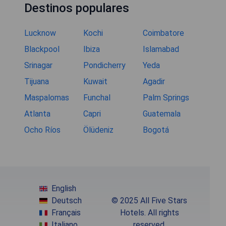
Destinos populares
Lucknow
Kochi
Coimbatore
Blackpool
Ibiza
Islamabad
Srinagar
Pondicherry
Yeda
Tijuana
Kuwait
Agadir
Maspalomas
Funchal
Palm Springs
Atlanta
Capri
Guatemala
Ocho Ríos
Ölüdeniz
Bogotá
English
Deutsch
© 2025 All Five Stars
Français
Hotels. All rights
Italiano
reserved.