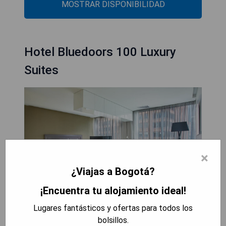
MOSTRAR DISPONIBILIDAD
Hotel Bluedoors 100 Luxury
Suites
×
¿Viajas a Bogotá?
¡Encuentra tu alojamiento ideal!
Lugares fantásticos y ofertas para todos los
El Hotel Bluedoors 100 Luxury Suites ofrece
bolsillos.