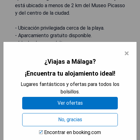
está ubicado a menos de 2 km del Museo Picasso
y del centro de la ciudad.
- Ubicación privilegiada cerca de la playa.
- Aparcamiento gratuito disponible.
- Ideal solo para adultos.
- Cercano a atracciones culturales.
×
- Ambiente tranquilo y acogedor.
¿Viajas a Málaga?
¡Encuentra tu alojamiento ideal!
MOSTRAR DISPONIBILIDAD
Lugares fantásticos y ofertas para todos los
bolsillos.
Ver ofertas
Only YOU Hotel Málaga
No, gracias
Encontrar en booking.com