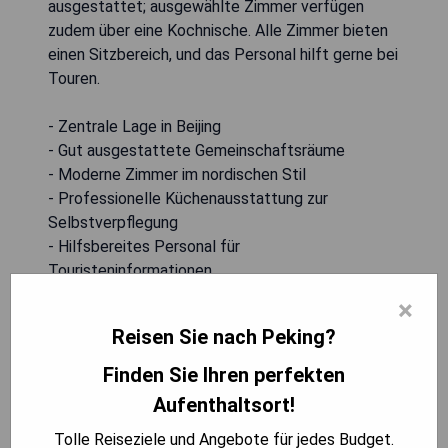
ausgestattet; ausgewählte Zimmer verfügen
zudem über eine Kochnische. Alle Zimmer bieten
einen Sitzbereich, und das Personal hilft gerne bei
Touren.
- Zentrale Lage in Beijing
- Gut ausgestattete Gemeinschaftsräume
- Moderne Zimmer im nordischen Stil
- Professionelle Küchenausstattung zur
Selbstverpflegung
- Hilfsbereites Personal für
Touristeninformationen
×
VERFÜGBARKEIT PRÜFEN
Reisen Sie nach Peking?
Finden Sie Ihren perfekten
Aufenthaltsort!
Capital Hotel Beijing
Tolle Reiseziele und Angebote für jedes Budget.