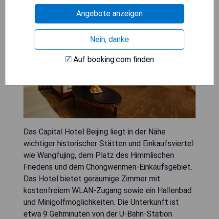
Angebote anzeigen
Nein, danke
Auf booking.com finden
Das Capital Hotel Beijing liegt in der Nähe
wichtiger historischer Stätten und Einkaufsviertel
wie Wangfujing, dem Platz des Himmlischen
Friedens und dem Chongwenmen-Einkaufsgebiet.
Das Hotel bietet geräumige Zimmer mit
kostenfreiem WLAN-Zugang sowie ein Hallenbad
und Minigolfmöglichkeiten. Die Unterkunft ist
etwa 9 Gehminuten von der U-Bahn-Station