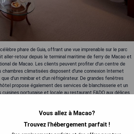
 célèbre phare de Guia, offrant une vue imprenable sur le parc
t aller-retour depuis le terminal maritime de ferry de Macao et
ational de Macao. Les clients peuvent profiter d'un centre de
Les chambres climatisées disposent d'une connexion Internet
nsi que d'un minibar et d'un réfrigérateur. De grandes fenêtres
L'hôtel propose également des services de blanchisserie et un
es cuisines portugaise et locale au restaurant FADO aux délices
.
Vous allez à Macao?
Trouvez l'hébergement parfait !