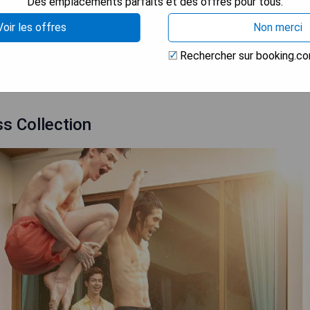
Des emplacements parfaits et des offres pour tous.
chés et les parcs aquatiques.
Voir les offres
Non merci
Rechercher sur booking.c
 LA DISPONIBILITÉ
ss Collection