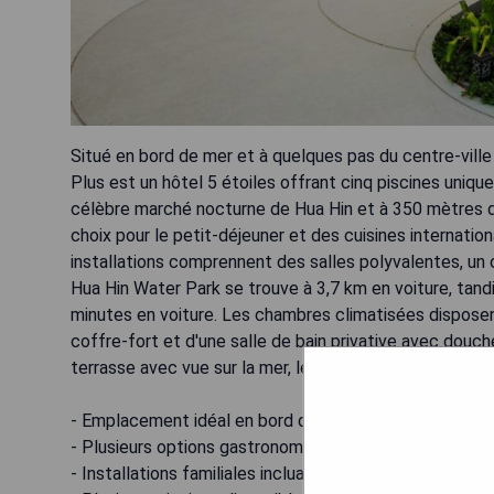
Situé en bord de mer et à quelques pas du centre-ville
Plus est un hôtel 5 étoiles offrant cinq piscines uniq
célèbre marché nocturne de Hua Hin et à 350 mètres d
choix pour le petit-déjeuner et des cuisines internatio
installations comprennent des salles polyvalentes, un 
Hua Hin Water Park se trouve à 3,7 km en voiture, tand
minutes en voiture. Les chambres climatisées disposent d
coffre-fort et d'une salle de bain privative avec dou
terrasse avec vue sur la mer, le jardin ou la piscine.
- Emplacement idéal en bord de mer.
- Plusieurs options gastronomiques variées.
- Installations familiales incluant un club pour enfants.