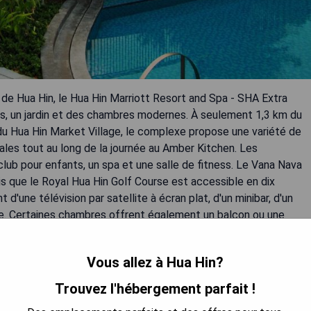
 de Hua Hin, le Hua Hin Marriott Resort and Spa - SHA Extra
ues, un jardin et des chambres modernes. À seulement 1,3 km du
u Hua Hin Market Village, le complexe propose une variété de
nales tout au long de la journée au Amber Kitchen. Les
club pour enfants, un spa et une salle de fitness. Le Vana Nava
is que le Royal Hua Hin Golf Course est accessible en dix
'une télévision par satellite à écran plat, d'un minibar, d'un
che. Certaines chambres offrent également un balcon ou une
Vous allez à Hua Hin?
Trouvez l'hébergement parfait !