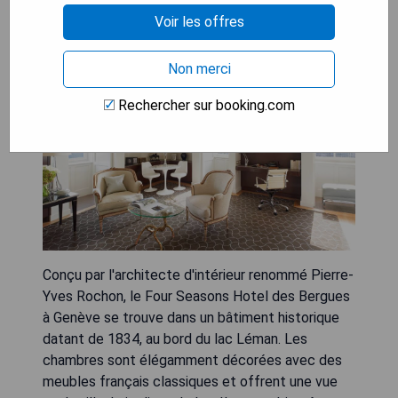
Four Seasons Hotel des
Voir les offres
Bergues Geneva
Non merci
Rechercher sur booking.com
Conçu par l'architecte d'intérieur renommé Pierre-
Yves Rochon, le Four Seasons Hotel des Bergues
à Genève se trouve dans un bâtiment historique
datant de 1834, au bord du lac Léman. Les
chambres sont élégamment décorées avec des
meubles français classiques et offrent une vue