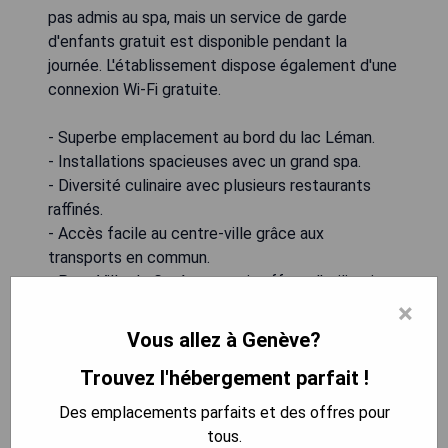
pas admis au spa, mais un service de garde
d'enfants gratuit est disponible pendant la
journée. L'établissement dispose également d'une
connexion Wi-Fi gratuite.
- Superbe emplacement au bord du lac Léman.
- Installations spacieuses avec un grand spa.
- Diversité culinaire avec plusieurs restaurants
raffinés.
- Accès facile au centre-ville grâce aux
transports en commun.
- Pass Ville de Genève gratuit offrant l'utilisation
illimitée des transports publics.
×
Vous allez à Genève?
VÉRIFIEZ LA DISPONIBILITÉ
Trouvez l'hébergement parfait !
Des emplacements parfaits et des offres pour
tous.