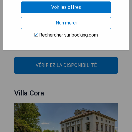
Voir les offres
- Terrasse sur le toit avec bar à Champagne
- Chambres élégantes avec meubles artisanaux
Non merci
- Petit-déjeuner buffet varié inclus
- Cuisine toscane gourmet proposée
Rechercher sur booking.com
- Proximité des attractions majeures comme les
Galeries Uffizi
VÉRIFIEZ LA DISPONIBILITÉ
Villa Cora