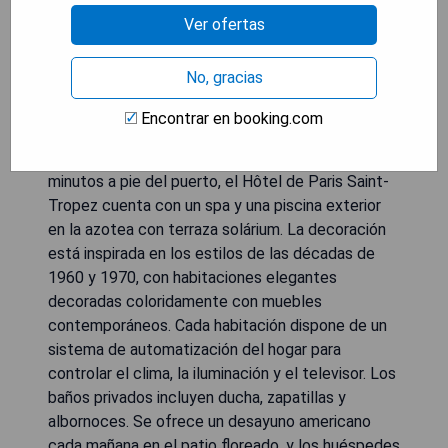
Ver ofertas
No, gracias
Encontrar en booking.com
Ubicado en el centro de Saint-Tropez, en la
famosa Place de la Gendarmerie y a solo 2
minutos a pie del puerto, el Hôtel de Paris Saint-
Tropez cuenta con un spa y una piscina exterior
en la azotea con terraza solárium. La decoración
está inspirada en los estilos de las décadas de
1960 y 1970, con habitaciones elegantes
decoradas coloridamente con muebles
contemporáneos. Cada habitación dispone de un
sistema de automatización del hogar para
controlar el clima, la iluminación y el televisor. Los
baños privados incluyen ducha, zapatillas y
albornoces. Se ofrece un desayuno americano
cada mañana en el patio floreado, y los huéspedes