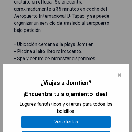
gratuito en el lugar. Se encuentra
aproximadamente a 35 minutos en coche del
Aeropuerto Internacional U-Tapao, y se puede
organizar un servicio de traslado al aeropuerto
bajo petición.
- Ubicación cercana a la playa Jomtien.
- Piscina al aire libre refrescante.
- Spa y centro de bienestar disponibles.
- Habitaciones elegantes con balcón privado.
- Servicio al cliente disponible las 24 horas.
×
¿Viajas a Jomtien?
MOSTRAR DISPONIBILIDAD
¡Encuentra tu alojamiento ideal!
Lugares fantásticos y ofertas para todos los
bolsillos.
Sea Two Pool Villa Resort
Ver ofertas
Pattaya