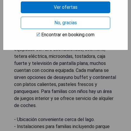
Swan de Hefei, se encuentra el Somerset Swan
Ver ofertas
Lake Hefei, que cuenta con una piscina cubierta y
una lavadora. Este establecimiento ofrece un
restaurante, recepción 24 horas y un ascensor,
No, gracias
además de WiFi gratuito. Con habitaciones
Encontrar en booking.com
familiares disponibles, también proporciona a los
huéspedes un parque infantil. Las unidades están
equipadas con aire acondicionado, escritorio,
tetera eléctrica, microondas, tostadora, caja
fuerte y televisión de pantalla plana; muchos
cuentan con cocina equipada. Cada mañana se
sirven opciones de desayuno buffet y continental
con platos calientes, pasteles frescos y
panqueques. Para familias con niños hay un área
de juegos interior y se ofrece servicio de alquiler
de coches.
- Ubicación conveniente cerca del lago.
- Instalaciones para familias incluyendo parque