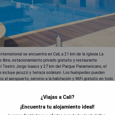
ternational se encuentra en Cali, a 21 km de la Iglesia La
e libre, estacionamiento privado gratuito y restaurante.
el Teatro Jorge Isaacs y 27 km del Parque Panamericano, el
ue incluye jacuzzi y terraza solárium. Los huéspedes pueden
os al aeropuerto, servicio a la habitación y WiFi gratuito en todo
no. La Iglesia Nuestra Señora de la Merced y el Parque del
¿Viajas a Cali?
¡Encuentra tu alojamiento ideal!