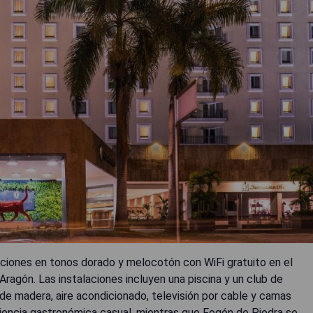
aciones en tonos dorado y melocotón con WiFi gratuito en el
Aragón. Las instalaciones incluyen una piscina y un club de
de madera, aire acondicionado, televisión por cable y camas
riencia gastronómica casual, mientras que Fogón de Piedra se